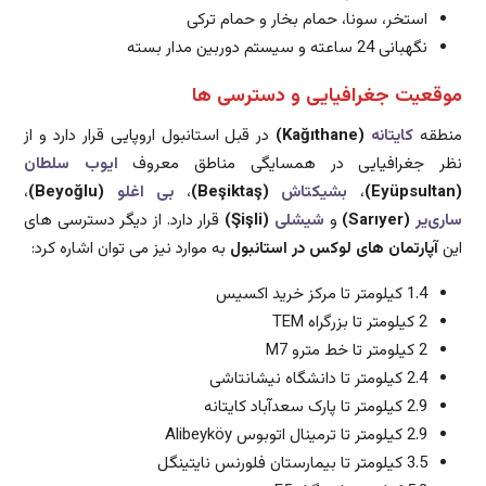
استخر، سونا، حمام بخار و حمام ترکی
نگهبانی 24 ساعته و سیستم دوربین مدار بسته
موقعیت جغرافیایی و دسترسی ها
منطقه
کایتانه
(Kağıthane)
در قبل استانبول اروپایی قرار دارد و از
نظر جغرافیایی در همسایگی مناطق معروف
ایوب سلطان
(Eyüpsultan)
،
بشیکتاش
(Beşiktaş)
،
بی اغلو
(Beyoğlu)
،
ساری‌یر
(Sarıyer)
و
شیشلی
(Şişli)
قرار دارد. از دیگر دسترسی های
این
آپارتمان های لوکس در استانبول
به موارد نیز می توان اشاره کرد:
1.4 کیلومتر تا مرکز خرید اکسیس
2 کیلومتر تا بزرگراه TEM
2 کیلومتر تا خط مترو M7
2.4 کیلومتر تا دانشگاه نیشانتاشی
2.9 کیلومتر تا پارک سعدآباد کایتانه
2.9 کیلومتر تا ترمینال اتوبوس Alibeyköy
3.5 کیلومتر تا بیمارستان فلورنس نایتینگل