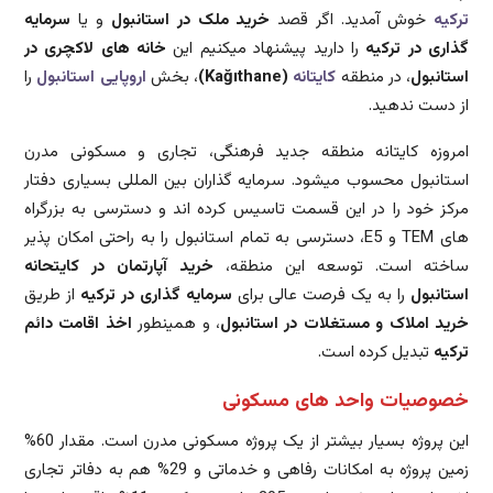
ترکیه
خوش آمدید. اگر قصد
خرید ملک در استانبول
و یا
سرمایه
گذاری در ترکیه
را دارید پیشنهاد میکنیم این
خانه های لاکچری در
استانبول
، در منطقه
کایتانه
(Kağıthane)
، بخش
اروپایی استانبول
را
از دست ندهید.
امروزه کایتانه منطقه جدید فرهنگی، تجاری و مسکونی مدرن
استانبول محسوب میشود. سرمایه گذاران بین المللی بسیاری دفتار
مرکز خود را در این قسمت تاسیس کرده اند و دسترسی به بزرگراه
های TEM و E5، دسترسی به تمام استانبول را به راحتی امکان پذیر
ساخته است. توسعه این منطقه،
خرید آپارتمان در کایتحانه
استانبول
را به یک فرصت عالی برای
سرمایه گذاری در ترکیه
از طریق
خرید املاک و مستغلات در استانبول
، و همینطور
اخذ اقامت دائم
ترکیه
تبدیل کرده است.
خصوصیات واحد های مسکونی
این پروژه بسیار بیشتر از یک پروژه مسکونی مدرن است. مقدار 60%
زمین پروژه به امکانات رفاهی و خدماتی و 29% هم به دفاتر تجاری