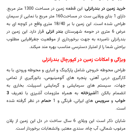
خرید زمین در بندرانزلی
: این قطعه زمین در مساحت 1300 متر مربع.
دارای 1 بنای ویلایی ست در مساحت160 متر مربع با نمایی از سیمان
طراحی شده است. این زمین با بر 18/40 متری واقع در کوچه ای به
عرض 6 متری در حومه شهرستان
بندر انزلی
قرار دارد. این زمین در
بندرانزلی نامبرده به جهت برخورداری از موقعیت جغرافیایی مطلوب
براحتی شما را از امتیاز دسترسی مناسب بهره مند میکند.
ویژگی و امکانات زمین در کپورچال بندرانزلی
طراحی محوطه خروجی شامل پارکینگ و انباری و محوطه ورودی با به
کارگیری دربی آهنی. پنجره های آلومینیومی، بانورگیری از تمامی
جهات، سیستم های سرمایشی و گرمایشی اسپیلت. بخاری به
انضمام بالکن 1
آشپزخانه
به همراه ملزومات آشپزی با تعریف
3
خواب
و
سرویس
های ایرانی، فرنگی و 1
حمام
در نظر گرفته شده
است.
شایان ذکر است این ویلای 6 سال ساخت در دل این زمین از پلان
مرغوب شمالی، آب چاه، سندی معتبر، وانشعابات برخوردار است.