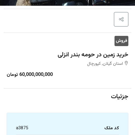
فروش
خرید زمین در حومه بندر انزلی
استان گیلان, کپورچال
60,000,000,000 تومان
جزئیات
کد ملک
a3875