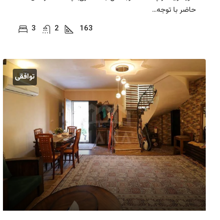
حاضر با توجه...
3
2
163
توافقی