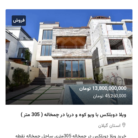
فروش
13,800,000,000 تومان
45,250,000 تومان
ویلا دوبلکس با ویو کوه و دریا در چمخاله ( 305 متر )
استان گیلان
خرید ویلا دوبلکس در چمخاله 305متری ساحل چمخاله نقطه