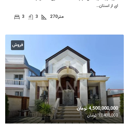
ای از استان...
متر
270
3
3
فروش
4,500,000,000 تومان
13,400,000 تومان