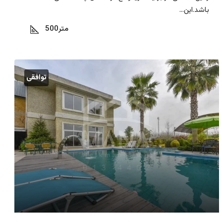
باشد.این...
متر
500
توافقی