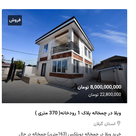
فروش
8,000,000,000 تومان
22,800,000 تومان
ویلا در چمخاله پلاک 1 رودخانه( 370 متری )
استان گیلان
خرید ویلا در چمخاله دوبلکس (163متری) چمخاله در حال