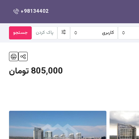
+98134402
کاربری
پاک کردن
جستجو
805,000 تومان