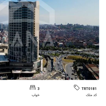
3
TRT0181
کد ملک
خواب