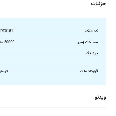
جزئیات
کد ملک
TRT0181
مساحت زمین
50000 متر
پارکینگ
1
قرارداد ملک
فروش
ویدئو