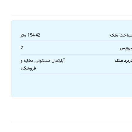
ساحت ملک
154.42 متر
رویس
2
ربرد ملک
آپارتمان مسکونی, مغازه و
فروشگاه