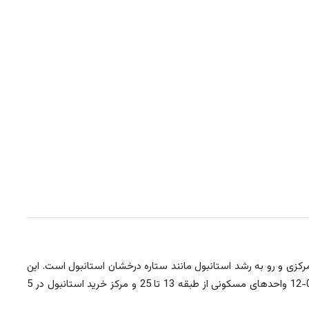
استانبول را به شما معرفی کنیم. پروژه در مجاورت بزرگراه (TEM) با موقعیت مرکزی و رو به رشد استانبول مانند ستاره درخشان استانبول است. این
پروژه بزرگترین مجتمع چند منظوره شامل هتل 366 اتاقی، اقامتگاه و مرکز خرید میباشد. یک پروژه تجاری مسکونی که واحد های تجاری از طبقه 0-12 واحدهای مسکونی از طبقه 13 تا 25 و مرکز خرید استانبول در 5