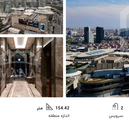
2
154.42 متر
سرویس
اندازه منطقه