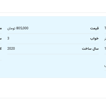
قیمت
805,000 تومان
م
خواب
3
س
سال ساخت
2020
کا