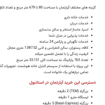
گزینه های مختلف آپارتمان با مساحت 80 تا 679 متر مربع و تعداد اتاق های متفاوت از 1+1 تا 1+4 ارائه میشود.
خدمات خانه داری
خدمات دربان
اسپا، ماساژ استخر و سالن بدنسازی
خدمات پذیرایی در منزل شما
خدمات نگهبانی و پارکمن 24 ساعته
کافه، رستوران، سالن کنفرانس و لابی 1.087.52 متری مجلل
کیفیت زندگی را با تجمل تضمین میکند
تعداد 763 پارکینگ به مساحت کلی 33.131 متر مربع
این پروژه با استفاده از سیستم کنترل خانه هوشمند، تجهیزات 
تمامی نیازهای یک خانواده است.
دسترسی این خرید آپارتمان در استانبول
بزرگراه (TEM) 2 دقیقه
ایستگاه مترو 1 دقیقه
بزرگراه (Basin Express) 5 دقیقه