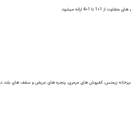
آشپزخانه زیمنس، کفپوش های مرمری، پنجره های عریض و سقف های بلند در ط