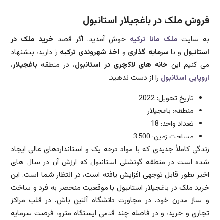
فروش ملک در باغجیلار استانبول
به سایت
ملک مانا ترکیه
خوش آمدید. اگر قصد
خرید ملک در
استانبول
و یا
سرمایه گذاری
و
اخذ شهروندی ترکیه
را دارید، پیشنهاد
می کنیم این
خانه های لاکچری در استانبول
، در منطقه
باغجیلار
،
اروپایی استانبول
را از دست ندهید.
تاریخ تحویل: 2022
منطقه: باغجیلار
تعداد واحد: 18
مساحت زمین: 3.500
زندگی کاملاً جدیدی که با مواد درجه یک و استانداردهای عالی ایجاد
شده است در منطقه گونشلی استانبول که ارزش آن در سال های
اخیر بطور قابل توجهی افزایش یافته است، در انتظار شما است. این
خرید ملک در باغجیلار استانبول با موقعیت منحصر به فرد و ساخت
و ساز مدرن خود، در مجاورت دانشگاه آلتین باش، در قلب مراکز
تجاری و خرید، و در فاصله چند قدمی ایستگاه مترو، فرصت سرمایه