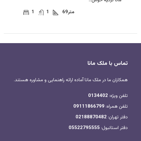
مانا ترکیه خوش...
متر
69
1
1
تماس با ملک مانا
همکاران ما در ملک مانا آماده ارائه راهنمایی و مشاوره هستند.
تلفن ویژه:
0134402
تلفن همراه:
09111866799
دفتر تهران:
02188870482
دفتر استانبول:
05522795555