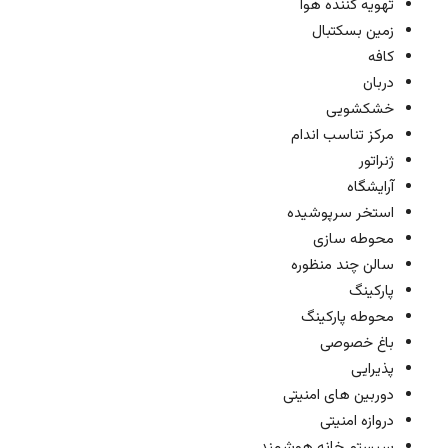
تهویه کننده هوا
زمین بسکتبال
کافه
دربان
خشکشویی
مرکز تناسب اندام
ژنراتور
آرایشگاه
استخر سرپوشیده
محوطه سازی
سالن چند منظوره
پارکینگ
محوطه پارکینگ
باغ خصوصی
پذیرایی
دوربین های امنیتی
دروازه امنیتی
سیستم خانه هوشمند