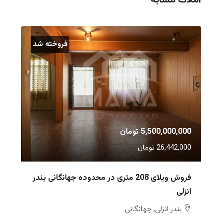
فروخته شد
5,500,000,000 تومان
26,442,000 تومان
فروش ویلای 208 متری در محدوده جهانگانی بندر
انزلی
بندر انزلی, جهانگانی