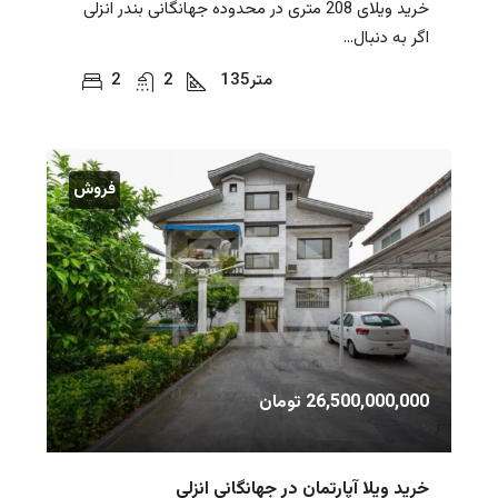
خرید ویلای 208 متری در محدوده جهانگانی بندر انزلی
اگر به دنبال...
متر
135
2
2
فروش
26,500,000,000 تومان
خرید ویلا آپارتمان در جهانگانی انزلی