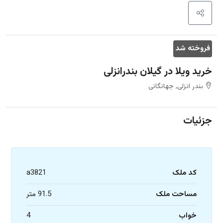
فروخته شد
خرید ویلا در گیلان بندرانزلی
بندر انزلی, جهانگانی
جزئیات
کد ملک
a3821
مساحت ملک
91.5 متر
خواب
4