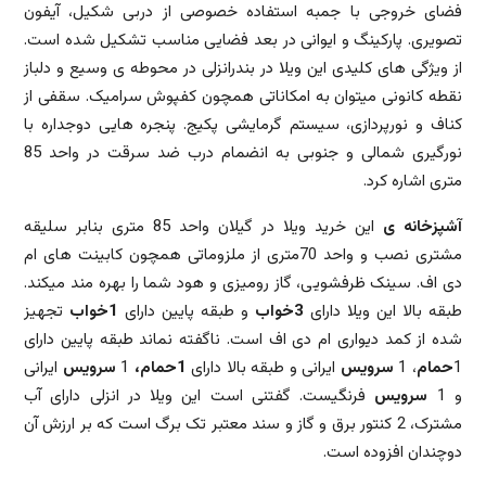
فضای خروجی با جمبه استفاده خصوصی از دربی شکیل، آیفون
تصویری. پارکینگ و ایوانی در بعد فضایی مناسب تشکیل شده است.
از ویژگی های کلیدی این ویلا در بندرانزلی در محوطه ی وسیع و دلباز
نقطه کانونی میتوان به امکاناتی همچون کفپوش سرامیک. سقفی از
کناف و نورپردازی، سیستم گرمایشی پکیج. پنجره هایی دوجداره با
نورگیری شمالی و جنوبی به انضمام درب ضد سرقت در واحد 85
متری اشاره کرد.
آشپزخانه ی
این خرید ویلا در گیلان واحد 85 متری بنابر سلیقه
مشتری نصب و واحد 70متری از ملزوماتی همچون کابینت های ام
دی اف. سینک ظرفشویی، گاز رومیزی و هود شما را بهره مند میکند.
طبقه بالا این ویلا دارای
3خواب
و طبقه پایین دارای
1خواب
تجهیز
شده از کمد دیواری ام دی اف است. ناگفته نماند طبقه پایین دارای
1
حمام
، 1
سرویس
ایرانی و طبقه بالا دارای
1حمام،
1
سرویس
ایرانی
و 1
سرویس
فرنگیست. گفتنی است این ویلا در انزلی دارای آب
مشترک، 2 کنتور برق و گاز و سند معتبر تک برگ است که بر ارزش آن
دوچندان افزوده است.