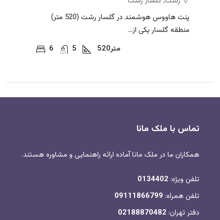
رشت, گلسار رشت
پنت هاووس هوشمند در گلسار رشت (520 متر)
منطقه گلسار یکی از...
متر
520
5
6
تماس با ملک مانا
همکاران ما در ملک مانا آماده ارائه راهنمایی و مشاوره هستند.
تلفن ویژه:
0134402
تلفن همراه:
09111866799
دفتر تهران:
02188870482