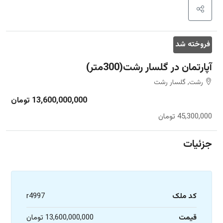
فروخته شد
آپارتمان در گلسار رشت(300متر)
رشت, گلسار رشت
13,600,000,000 تومان
45,300,000 تومان
جزئیات
کد ملک
r4997
قیمت
13,600,000,000 تومان