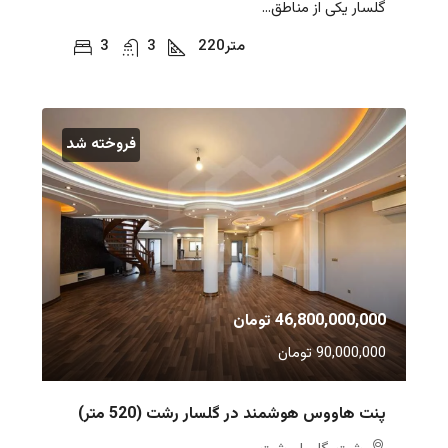
گلسار یکی از مناطق...
متر
220
3
3
فروخته شد
46,800,000,000 تومان
90,000,000 تومان
پنت هاووس هوشمند در گلسار رشت (520 متر)