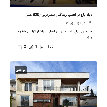
ویلا باغ بر اصلی زیباکنار بندرانزلی (820 متر)
بندر انزلی, زیباکنار
خرید ویلا باغ 820 متری بر اصلی زیباکنار انزلی پیشنهاد
ویژه :...
2
1
160
توافقی