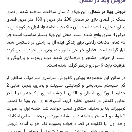
فروش ویلا در شمال
فروش ویلا در شمال :
این ویلای 2 سال ساخت، ساخته شده از نمای
سنگ در فضای بازی در معادل 200 متر مربع و 160 متر مربع فضای
زیبای داخلی بنا شده است. این ملک در منطقه آزاد انزلی در کوچه ای با
عرض 4 متری واقع شده است. محل این ویلا بسیار مناسب است چرا
که تمام امکانات رفاهی برای زندگی ایده آل به راحتی در دسترس شما
قرار گرفته است. فضای خروجی با نور مصنوعی، نور خودرا تامین کرده
است. از حیاطی مشجر و درختکاری شده، درب ریموت و پارکینگی با
ظرفیت پارک 6 خودرو درنظر گرفته شده است.
در سالن این مجموعه ویلایی کفپوش سراسری سرامیک، سقفی از
گچ، سیستم سرمایشی و گرمایشی اسپیلت و بخاری، پنجره هایی 2
جداره با نورگیری شمالی و بالکنی با چشم اندازی از کوچه و دریا را در
نمایی کاملتر در تصویر نظاره گرید. آشپزخانه ی این ویلا با تمامی
تجهیزات بنا بر سلیقه مشتری نصب خواهد شد. طبقه اول به صورت
2 خواب و 1 مستر و طبقه دوم مشابه مورد نام برده با تمامی امکانات
واحد اول، با تفاوت در تعداد خواب بصورت تک خواب آماده فروش
است. سرویس های بهداشتی این ویلا شامل 1 حمام، 1 سرویس