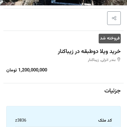
فروخته شد
خرید ویلا دوطبقه در زیباکنار
بندر انزلی, زیباکنار
1,200,000,000 تومان
جزئیات
کد ملک
z3836