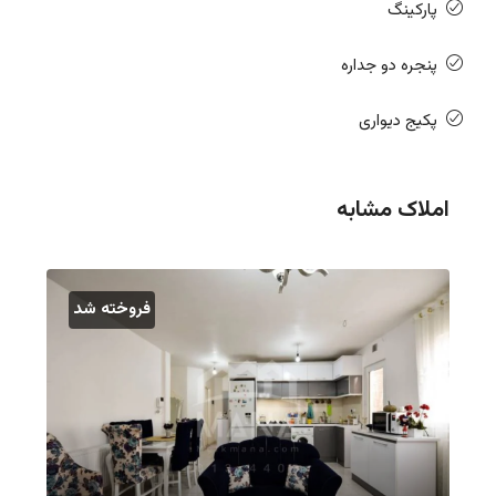
پارکینگ
پنجره دو جداره
پکیج دیواری
املاک مشابه
فروخته شد