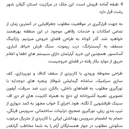
4 طبقه آماده فروش است. این ملک در مرکزیت استان گیلان شهر
رشت قرار دارد.
به جهت قرارگیری در موقعیت مطلوب جغرافیایی در کمترین زمان از
تمامی امکانات و خدمات رفاهی موجود در این منطقه بهرهمند
خواهید شد. گذر کوتاه به طراحی فضای خروجی میزنیم. پارکینگ
مسقف به آرمسترانگ، درب ریموت، سنگ فرش حیاط، انباری،
آسانسور. همچنین این خرید آپارتمان دارای سیستم های اطفا و اعلام
حریق از موارد بکار رفته در فضای خروجیست.
طراحی محوطه ورودی با کاربردی از سقف کناف و نورپردازی، کف
سازی سرامیک، سامانه گرمایشی شوفاژ. پنجره های دوجداره با
نورگیری مطلوب به فضاهای داخلی، بالکن، درب ضد سرقت، آیفون
تصویری. تعبیه آشپزخانه ای دنج به همراه کابینت های ام دی اف،
سینک ظرفشویی 2 لگنه، هود. اجرای 2 خواب مجهز به کمد دیواری از
تیپ بندی ریلی، نورگیری صحیح، تزئینات ساختمانی. سرویس فرنگی،
حمام به انضمام سرویس بهداشتی ایرانی با کاربردی از متریال مرغوب
سکونتی مطلوب در جوار همسایگان آرام را به شما مخاطب گرانقدر