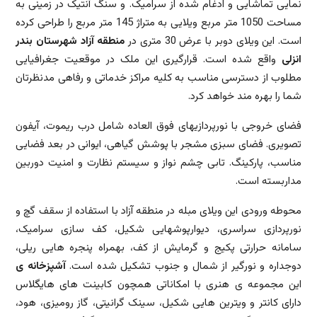
نمایی تماشایی و ادغام شده از سرامیک. و سنگ آنتیک در زمینی به
مساحت 1050 متر مربع ویلایی به متراژ 145 متر مربع را طراحی کرده
است. این ویلای دوبر با عرض 30 متری در
منطقه آزاد شهرستان بندر
انزلی
واقع شده است. قرارگیری این ملک در موقعیت جغرافیایی
مطلوب از دسترسی مناسب به کلیه مراکز خدماتی و رفاهی مدنظرتان
شما را بهره مند خواهد کرد.
فضای خروجی با نورپردازیهای فوق العاده شامل درب ریموت، آیفون
تصویری. فضای سبزی مشجر با پوشش گیاهی، ایوانی در بعد فضایی
مناسب، پارکینگ. تابی چشم نواز و سیستم نظارت و امنیت دوربین
مداربسته است.
محوطه ورودی این ویلای مبله در منطقه آزاد با استفاده از سقف گچ و
نورپردازی سراسری، دیوارپوشهایی شکیل، کف سازی سرامیک،
سامانه حرارتی پکیج و گرمایش از کف، بهمراه پنجره هایی ریلی،
دوجداره و نورگیر از شمال و جنوب تشکیل شده است.
آشپزخانه ی
این مجموعه ی هنری با امکاناتی همچون کابینت های هایگلاس
دارای کانتر و ویترین هایی شکیل، سینک گرانیتی، گاز رومیزی، هود،