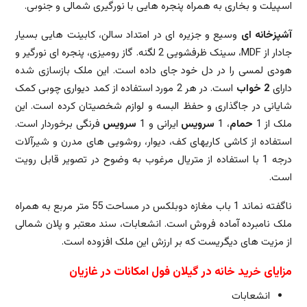
اسپیلت و بخاری به همراه پنجره هایی با نورگیری شمالی و جنوبی.
آشپزخانه ای
وسیع و جزیره ای در امتداد سالن، کابینت هایی بسیار
جادار از MDF، سینک ظرفشویی 2 لگنه. گاز رومیزی، پنجره ای نورگیر و
هودی لمسی را در دل خود جای داده است. این ملک بازسازی شده
دارای
2 خواب
است. در هر 2 مورد استفاده از کمد دیواری چوبی کمک
شایانی در جاگذاری و حفظ البسه و لوازم شخصیتان کرده است. این
ملک از 1
حمام
، 1
سرویس
ایرانی و 1
سرویس
فرنگی برخوردار است.
استفاده از کاشی کاریهای کف، دیوار، روشویی های مدرن و شیرآلات
درجه 1 با استفاده از متریال مرغوب به وضوح در تصویر قابل رویت
است.
ناگفته نماند 1 باب مغازه دوبلکس در مساحت 55 متر مربع به همراه
ملک نامبرده آماده فروش است. انشعابات، سند معتبر و پلان شمالی
از مزیت های دیگریست که بر ارزش این ملک افزوده است.
مزایای خرید خانه در گیلان فول امکانات در غازیان
انشعابات