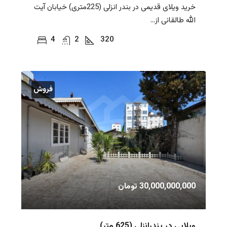
خرید ویلای قدیمی در بندر انزلی (225متری) خیابان آیت
الله طالقانی از...
4
2
320
فروش
30,000,000,000 تومان
ویلایی در بندرانزلی (625 متر)