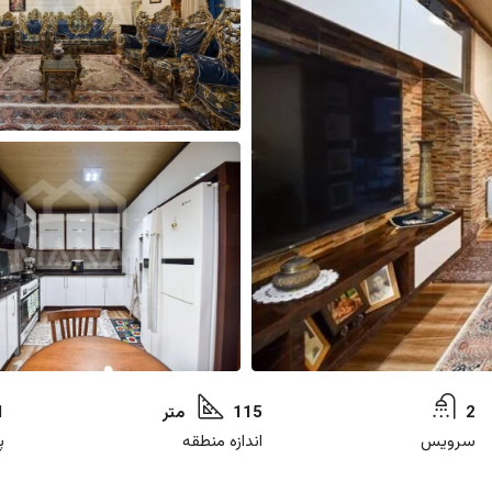
2
115 متر
1
سرویس
اندازه منطقه
پ