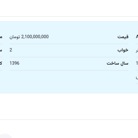
قیمت
2,100,000,000 تومان
م
خواب
2
س
سال ساخت
1396
کا