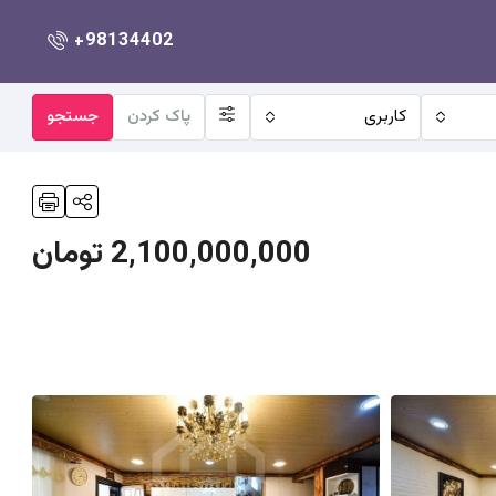
+98134402
کاربری
پاک کردن
جستجو
2,100,000,000 تومان