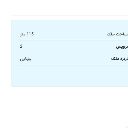
ساحت ملک
115 متر
رویس
2
ربرد ملک
ویلایی