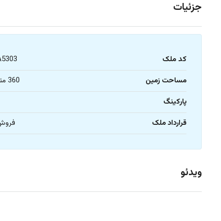
جزئیات
کد ملک
A5303
مساحت زمین
360 متر
پارکینگ
1
قرارداد ملک
فروش
ویدئو