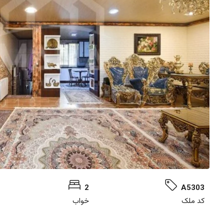
2
A5303
کد ملک
خواب