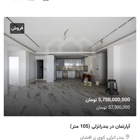
فروش
5,750,000,000 تومان
57,500,000 تومان
آپارتمان در بندرانزلی (105 متر)
بندر انزلی, کوی زر افشان