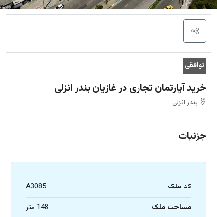
توافقی
خرید آپارتمان تجاری در غازیان بندر انزلی
بندر انزلی
جزئیات
کد ملک
A3085
مساحت ملک
148 متر