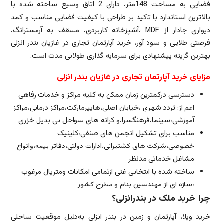
فضایی به مساحت 148متر، دارای 2 اتاق وسیع ساخته شده با
بالاترین استاندارد با تاکید بر طراحی با کیفیت فضایی مناسب و کمد
دیواری جادار از MDF ،آشپزخانه کاربردی، مسقف به آرمسترانگ،
فرصتی طلایی و سود آور، خرید آپارتمان تجاری در غازیان بندر انزلی
بهترین گزینه پیشنهادی برای سرمایه گذاری طولانی مدت است.
مزایای خرید آپارتمان تجاری در غازیان بندر انزلی
دسترسی درکمترین زمان ممکن به کلیه مراکز و خدمات رفاهی
اعم از: تردد شهری ،خیابان اصلی،هایپرمارکت،مراکز درمانی،مراکز
آموزشی،سینما،فرهنگسرا،و کرانه های سواحل بی بدیل خزری
مناسب برای تشکیل انجمن های صنفی،کلینیک
خصوصی،شرکت های کشتیرانی،ادارات دولتی،دفاتر بیمه،وانواع
مشاغل خدماتی مدنظر
ساخته شده با انتخابی غنی ازتمامی امکانات ومتریال مرغوب
،سازه ای از مهندسین بنام و مطرح کشور
چرا خرید ملک در بندرانزلی؟
خرید ویلا، آپارتمان و زمین در بندر انزلی به‌دلیل موقعیت ساحلی